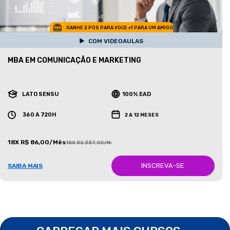
GANHE 2 POS PARA VOCE +1 PARA UM AMIGO
COM VIDEOAULAS
MBA EM COMUNICAÇÃO E MARKETING
LATO SENSU
100% EAD
360 A 720H
2 A 12 MESES
18X R$ 86,00/Mês
18X R$ 387,00/Mês
INSCREVA-SE
SAIBA MAIS