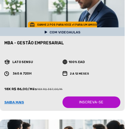
GANHE 2 POS PARA VOCE +1 PARA UM AMIGO
COM VIDEOAULAS
MBA - GESTÃO EMPRESARIAL
LATO SENSU
100% EAD
360 A 720H
2 A 12 MESES
18X R$ 86,00/Mês
18X R$ 387,00/Mês
INSCREVA-SE
SAIBA MAIS