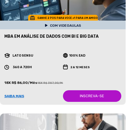
GANHE 2 POS PARA VOCE +1 PARA UM AMIGO
COM VIDEOAULAS
MBA EM ANÁLISE DE DADOS COM BI E BIG DATA
LATO SENSU
100% EAD
360 A 720H
2 A 12 MESES
18X R$ 86,00/Mês
18X R$ 387,00/Mês
INSCREVA-SE
SAIBA MAIS