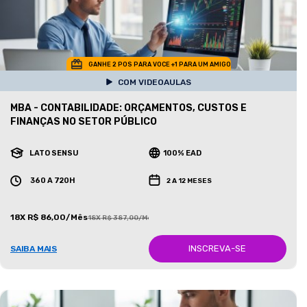
GANHE 2 POS PARA VOCE +1 PARA UM AMIGO
COM VIDEOAULAS
MBA - CONTABILIDADE: ORÇAMENTOS, CUSTOS E
FINANÇAS NO SETOR PÚBLICO
LATO SENSU
100% EAD
360 A 720H
2 A 12 MESES
18X R$ 86,00/Mês
18X R$ 387,00/Mês
INSCREVA-SE
SAIBA MAIS