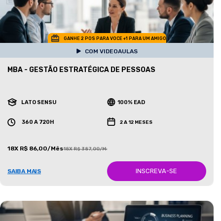
GANHE 2 POS PARA VOCE +1 PARA UM AMIGO
COM VIDEOAULAS
MBA - GESTÃO ESTRATÉGICA DE PESSOAS
LATO SENSU
100% EAD
360 A 720H
2 A 12 MESES
18X R$ 86,00/Mês
18X R$ 387,00/Mês
INSCREVA-SE
SAIBA MAIS