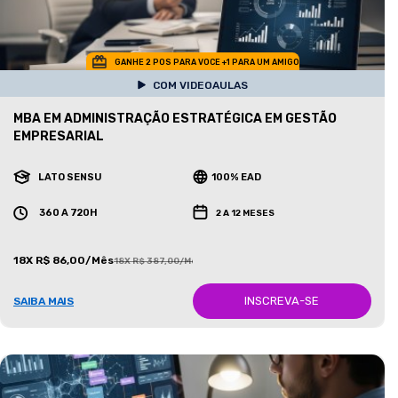
GANHE 2 POS PARA VOCE +1 PARA UM AMIGO
COM VIDEOAULAS
MBA EM ADMINISTRAÇÃO ESTRATÉGICA EM GESTÃO
EMPRESARIAL
LATO SENSU
100% EAD
360 A 720H
2 A 12 MESES
18X R$ 86,00/Mês
18X R$ 387,00/Mês
INSCREVA-SE
SAIBA MAIS