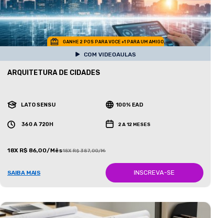
GANHE 2 POS PARA VOCE +1 PARA UM AMIGO
COM VIDEOAULAS
ARQUITETURA DE CIDADES
LATO SENSU
100% EAD
360 A 720H
2 A 12 MESES
18X R$ 86,00/Mês
18X R$ 387,00/Mês
INSCREVA-SE
SAIBA MAIS