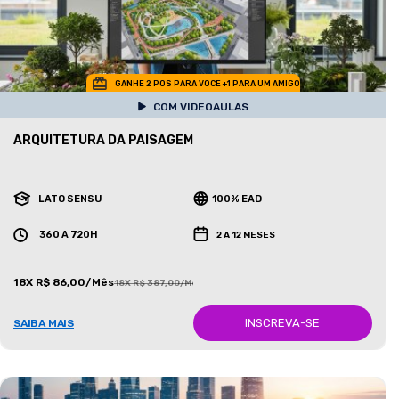
GANHE 2 POS PARA VOCE +1 PARA UM AMIGO
COM VIDEOAULAS
ARQUITETURA DA PAISAGEM
LATO SENSU
100% EAD
360 A 720H
2 A 12 MESES
18X R$ 86,00/Mês
18X R$ 387,00/Mês
INSCREVA-SE
SAIBA MAIS