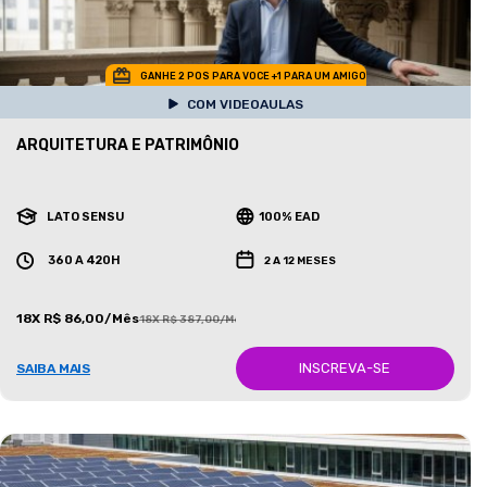
GANHE 2 POS PARA VOCE +1 PARA UM AMIGO
COM VIDEOAULAS
ARQUITETURA E PATRIMÔNIO
LATO SENSU
100% EAD
360 A 420H
2 A 12 MESES
18X R$ 86,00/Mês
18X R$ 387,00/Mês
INSCREVA-SE
SAIBA MAIS