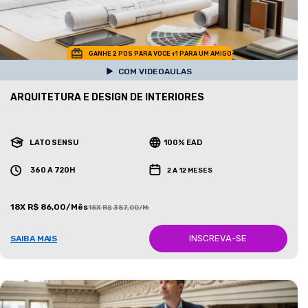
GANHE 2 POS PARA VOCE +1 PARA UM AMIGO
COM VIDEOAULAS
ARQUITETURA E DESIGN DE INTERIORES
LATO SENSU
100% EAD
360 A 720H
2 A 12 MESES
18X R$ 86,00/Mês
18X R$ 387,00/Mês
INSCREVA-SE
SAIBA MAIS