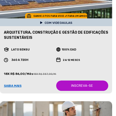
GANHE 2 POS PARA VOCE +1 PARA UM AMIGO
COM VIDEOAULAS
ARQUITETURA, CONSTRUÇÃO E GESTÃO DE EDIFICAÇÕES
SUSTENTÁVEIS
LATO SENSU
100% EAD
360 A 720H
2 A 12 MESES
18X R$ 86,00/Mês
18X R$ 387,00/Mês
INSCREVA-SE
SAIBA MAIS