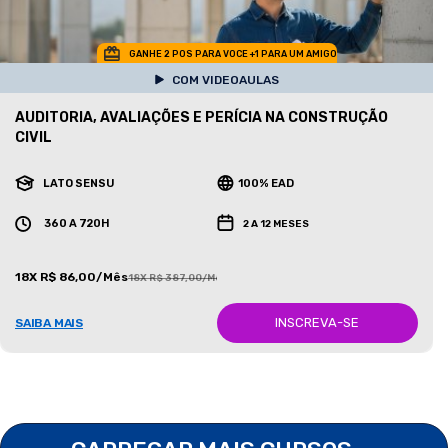
GANHE 2 POS PARA VOCE +1 PARA UM AMIGO
COM VIDEOAULAS
AUDITORIA, AVALIAÇÕES E PERÍCIA NA CONSTRUÇÃO
CIVIL
LATO SENSU
100% EAD
360 A 720H
2 A 12 MESES
18X R$ 86,00/Mês
18X R$ 387,00/Mês
INSCREVA-SE
SAIBA MAIS