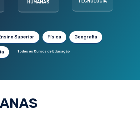
TECNOLOGIA
HUMANAS
Ensino Superior
Física
Geografia
ia
Todos os Cursos de Educação
MANAS