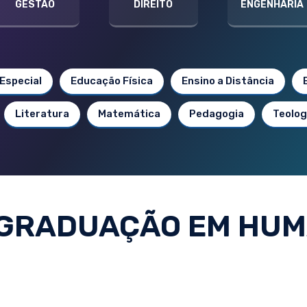
GESTÃO
DIREITO
ENGENHARIA
Especial
Educação Física
Ensino a Distância
Literatura
Matemática
Pedagogia
Teolog
GRADUAÇÃO EM HU