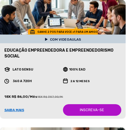
GANHE 2 POS PARA VOCE +1 PARA UM AMIGO
COM VIDEOAULAS
EDUCAÇÃO EMPREENDEDORA E EMPREENDEDORISMO
SOCIAL
LATO SENSU
100% EAD
360 A 720H
2 A 12 MESES
18X R$ 86,00/Mês
18X R$ 387,00/Mês
INSCREVA-SE
SAIBA MAIS