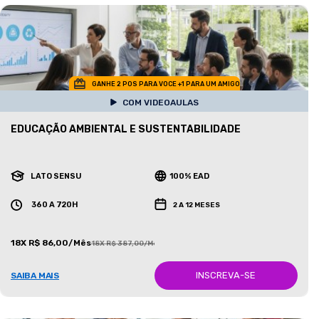
GANHE 2 POS PARA VOCE +1 PARA UM AMIGO
COM VIDEOAULAS
EDUCAÇÃO AMBIENTAL E SUSTENTABILIDADE
LATO SENSU
100% EAD
360 A 720H
2 A 12 MESES
18X R$ 86,00/Mês
18X R$ 387,00/Mês
INSCREVA-SE
SAIBA MAIS