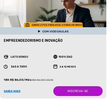
GANHE 2 POS PARA VOCE +1 PARA UM AMIGO
COM VIDEOAULAS
EMPREENDEDORISMO E INOVAÇÃO
LATO SENSU
100% EAD
360 A 720H
2 A 12 MESES
18X R$ 86,00/Mês
18X R$ 387,00/Mês
INSCREVA-SE
SAIBA MAIS