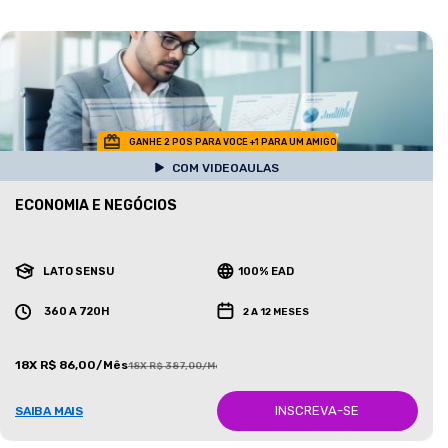
GANHE 2 POS PARA VOCE +1 PARA UM AMIGO
COM VIDEOAULAS
ECONOMIA E NEGÓCIOS
LATO SENSU
100% EAD
360 A 720H
2 A 12 MESES
18X R$ 86,00/Mês
18X R$ 387,00/Mês
INSCREVA-SE
SAIBA MAIS