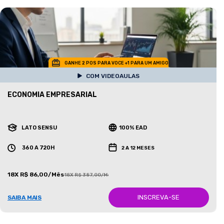
GANHE 2 POS PARA VOCE +1 PARA UM AMIGO
COM VIDEOAULAS
ECONOMIA EMPRESARIAL
LATO SENSU
100% EAD
360 A 720H
2 A 12 MESES
18X R$ 86,00/Mês
18X R$ 387,00/Mês
INSCREVA-SE
SAIBA MAIS