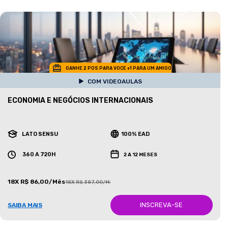
GANHE 2 POS PARA VOCE +1 PARA UM AMIGO
COM VIDEOAULAS
ECONOMIA E NEGÓCIOS INTERNACIONAIS
LATO SENSU
100% EAD
360 A 720H
2 A 12 MESES
18X R$ 86,00/Mês
18X R$ 387,00/Mês
INSCREVA-SE
SAIBA MAIS