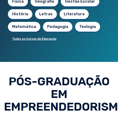
Física
Geografia
Gestão Escolar
História
Letras
Literatura
Matemática
Pedagogia
Teologia
Todos os Cursos de Educação
PÓS-GRADUAÇÃO
EM
EMPREENDEDORIS